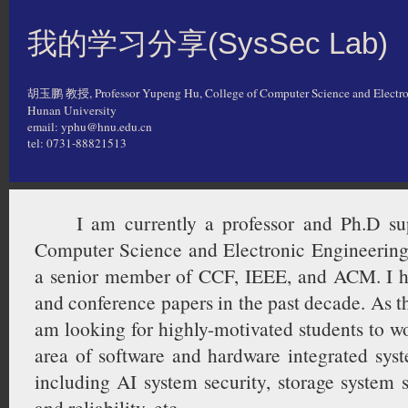
我的学习分享(SysSec Lab)
胡玉鹏 教授, Professor Yupeng Hu, College of Computer Science and Electro
Hunan University
email: yphu@hnu.edu.cn
tel: 0731-88821513
I am currently a professor and Ph.D supe
Computer Science and Electronic Engineering
a senior member of CCF, IEEE, and ACM. I h
and conference papers in the past decade. As th
am looking for highly-motivated students to w
area of software and hardware integrated syste
including AI system security, storage system 
and reliability, etc.